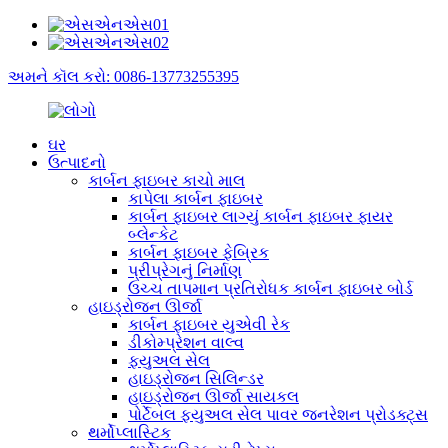
અમને કૉલ કરો: 0086-13773255395
ઘર
ઉત્પાદનો
કાર્બન ફાઇબર કાચો માલ
કાપેલા કાર્બન ફાઇબર
કાર્બન ફાઇબર લાગ્યું કાર્બન ફાઇબર ફાયર
બ્લેન્કેટ
કાર્બન ફાઇબર ફેબ્રિક
પ્રીપ્રેગનું નિર્માણ
ઉચ્ચ તાપમાન પ્રતિરોધક કાર્બન ફાઇબર બોર્ડ
હાઇડ્રોજન ઊર્જા
કાર્બન ફાઇબર યુએવી રેક
ડીકોમ્પ્રેશન વાલ્વ
ફ્યુઅલ સેલ
હાઇડ્રોજન સિલિન્ડર
હાઇડ્રોજન ઊર્જા સાયકલ
પોર્ટેબલ ફ્યુઅલ સેલ પાવર જનરેશન પ્રોડક્ટ્સ
થર્મોપ્લાસ્ટિક