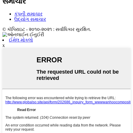
સમાચાર
કંપની સમાચાર
ઉદ્યોગ સમાચાર
© કૉપિરાઇટ - ૨૦૧૦-૨૦૨૧ : સર્વાધિકાર સુરક્ષિત.
ઈમેલ મોકલો
x