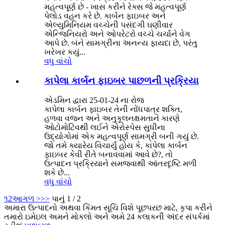
મહત્વપૂર્ણ છે - ખાસ કરીને રેક્સ જે મહત્વપૂર્ણ
પેલોડ વહન કરે છે. કાર્બન ફાઇબર અને
એલ્યુમિનિયમ વચ્ચેની પસંદગી ઘણીવાર
એન્જિનિયરો અને ઓપરેટરો વચ્ચે ચર્ચાને વેગ
આપે છે. બંને સામગ્રીના અનન્ય ફાયદા છે, પરંતુ
ખરેખર કયું...
વધુ વાંચો
કાપેલા કાર્બન ફાઇબર પાછળની પ્રક્રિયા
એડમિન દ્વારા 25-01-24 ના રોજ
કાપેલા કાર્બન ફાઇબર તેની નોંધપાત્ર શક્તિ,
હળવા વજન અને અનુકૂલનક્ષમતાને કારણે
ઓટોમોટિવથી લઈને એરોસ્પેસ સુધીના
ઉદ્યોગોમાં એક મહત્વપૂર્ણ સામગ્રી બની ગયું છે.
જો તમે ક્યારેય વિચાર્યું હોય કે, કાપેલા કાર્બન
ફાઇબર કેવી રીતે બનાવવામાં આવે છે?, તો
ઉત્પાદન પ્રક્રિયાને સમજવાથી આંતરદૃષ્ટિ મળી
શકે છે...
વધુ વાંચો
૧
2
આગળ >
>>
પાનું 1 / 2
અમારા ઉત્પાદનો અથવા કિંમત સૂચિ વિશે પૂછપરછ માટે, કૃપા કરીને
તમારો ઇમેઇલ અમને મોકલો અને અમે 24 કલાકની અંદર સંપર્કમાં