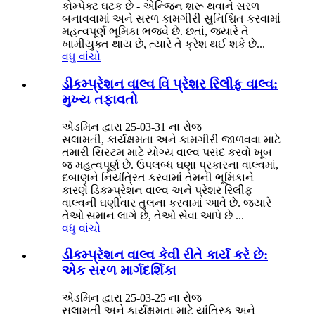
કોમ્પેક્ટ ઘટક છે - એન્જિન શરૂ થવાને સરળ
બનાવવામાં અને સરળ કામગીરી સુનિશ્ચિત કરવામાં
મહત્વપૂર્ણ ભૂમિકા ભજવે છે. છતાં, જ્યારે તે
ખામીયુક્ત થાય છે, ત્યારે તે ક્રેશ થઈ શકે છે...
વધુ વાંચો
ડીકમ્પ્રેશન વાલ્વ વિ પ્રેશર રિલીફ વાલ્વ:
મુખ્ય તફાવતો
એડમિન દ્વારા 25-03-31 ના રોજ
સલામતી, કાર્યક્ષમતા અને કામગીરી જાળવવા માટે
તમારી સિસ્ટમ માટે યોગ્ય વાલ્વ પસંદ કરવો ખૂબ
જ મહત્વપૂર્ણ છે. ઉપલબ્ધ ઘણા પ્રકારના વાલ્વમાં,
દબાણને નિયંત્રિત કરવામાં તેમની ભૂમિકાને
કારણે ડિકમ્પ્રેશન વાલ્વ અને પ્રેશર રિલીફ
વાલ્વની ઘણીવાર તુલના કરવામાં આવે છે. જ્યારે
તેઓ સમાન લાગે છે, તેઓ સેવા આપે છે ...
વધુ વાંચો
ડીકમ્પ્રેશન વાલ્વ કેવી રીતે કાર્ય કરે છે:
એક સરળ માર્ગદર્શિકા
એડમિન દ્વારા 25-03-25 ના રોજ
સલામતી અને કાર્યક્ષમતા માટે યાંત્રિક અને