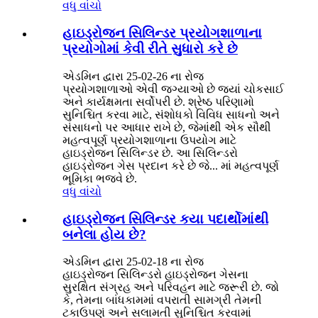
વધુ વાંચો
હાઇડ્રોજન સિલિન્ડર પ્રયોગશાળાના
પ્રયોગોમાં કેવી રીતે સુધારો કરે છે
એડમિન દ્વારા 25-02-26 ના રોજ
પ્રયોગશાળાઓ એવી જગ્યાઓ છે જ્યાં ચોકસાઈ
અને કાર્યક્ષમતા સર્વોપરી છે. શ્રેષ્ઠ પરિણામો
સુનિશ્ચિત કરવા માટે, સંશોધકો વિવિધ સાધનો અને
સંસાધનો પર આધાર રાખે છે, જેમાંથી એક સૌથી
મહત્વપૂર્ણ પ્રયોગશાળાના ઉપયોગ માટે
હાઇડ્રોજન સિલિન્ડર છે. આ સિલિન્ડરો
હાઇડ્રોજન ગેસ પ્રદાન કરે છે જે... માં મહત્વપૂર્ણ
ભૂમિકા ભજવે છે.
વધુ વાંચો
હાઇડ્રોજન સિલિન્ડર કયા પદાર્થોમાંથી
બનેલા હોય છે?
એડમિન દ્વારા 25-02-18 ના રોજ
હાઇડ્રોજન સિલિન્ડરો હાઇડ્રોજન ગેસના
સુરક્ષિત સંગ્રહ અને પરિવહન માટે જરૂરી છે. જો
કે, તેમના બાંધકામમાં વપરાતી સામગ્રી તેમની
ટકાઉપણું અને સલામતી સુનિશ્ચિત કરવામાં