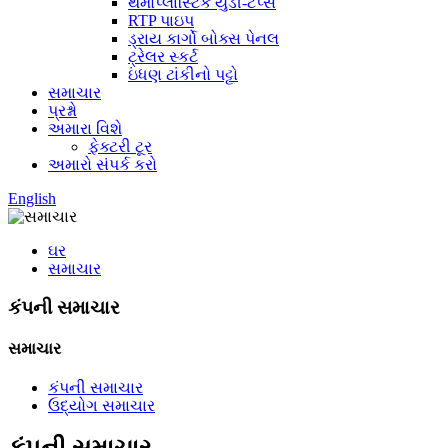
થર્મોપ્લાસ્ટિક યુડી-ટેપ્સ
RTP પાઇપ
ડ્રાય કાર્ગો બોક્સ પેનલ
ટ્રેલર સ્કર્ટ
ઇંધણ ટાંકીનો પટ્ટો
સમાચાર
પ્રશ્નો
અમારા વિશે
ફેક્ટરી ટૂર
અમારો સંપર્ક કરો
English
ઘર
સમાચાર
કંપની સમાચાર
સમાચાર
કંપની સમાચાર
ઉદ્યોગ સમાચાર