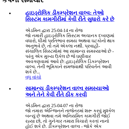
કંપની સમાચાર
હાઇડ્રોલિક ડીકમ્પ્રેશન વાલ્વ: તેઓ
સિસ્ટમ કામગીરીમાં કેવી રીતે સુધારો કરે છે
એડમિન દ્વારા 25-04-14 ના રોજ
જો તમારી હાઇડ્રોલિક સિસ્ટમ અચાનક દબાણમાં
વધારો, ધીમો પ્રતિભાવ સમય અથવા ઘટકોનો થાક
અનુભવે છે, તો તમે એકલા નથી. પ્રવાહી-
સંચાલિત સિસ્ટમોમાં આ સામાન્ય સમસ્યાઓ છે -
પરંતુ એક મુખ્ય ઉકેલ છે જે ઘણીવાર
અવગણવામાં આવે છે: હાઇડ્રોલિક ડિકમ્પ્રેશન
વાલ્વ. તેની ભૂમિકાને સમજવાથી પરિવર્તન આવી
શકે છે...
વધુ વાંચો
સામાન્ય ડીકમ્પ્રેશન વાલ્વ સમસ્યાઓ
અને તેને કેવી રીતે ઠીક કરવી
એડમિન દ્વારા 25-04-07 ના રોજ
જો તમારા એન્જિનને તાજેતરમાં શરૂ કરવું મુશ્કેલ
બન્યું છે અથવા તમે અનિયમિત કામગીરી જોઈ
રહ્યા છો, તો ગુનેગાર તમારા વિચારો કરતાં નાનો
હોઈ શકે છે. ડીકમ્પ્રેશન વાલ્વ - જોકે એક