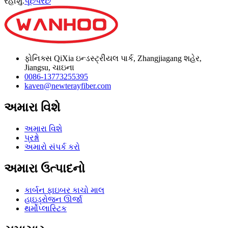
રહીશું.
પૂછપરછ
ફોનિક્સ QiXia ઇન્ડસ્ટ્રીયલ પાર્ક, Zhangjiagang શહેર,
Jiangsu, ચાઇના
0086-13773255395
kaven@newterayfiber.com
અમારા વિશે
અમારા વિશે
પ્રશ્નો
અમારો સંપર્ક કરો
અમારા ઉત્પાદનો
કાર્બન ફાઇબર કાચો માલ
હાઇડ્રોજન ઊર્જા
થર્મોપ્લાસ્ટિક