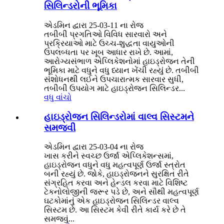
સિલિન્ડરોની ભૂમિકા
એડમિન દ્વારા 25-03-11 ના રોજ
તબીબી પ્રગતિઓ વિવિધ સારવારો અને
પ્રક્રિયાઓ માટે ઉચ્ચ-શુદ્ધતા વાયુઓની
ઉપલબ્ધતા પર ખૂબ આધાર રાખે છે. આમાં,
આરોગ્યસંભાળ એપ્લિકેશનોમાં હાઇડ્રોજન તેની
ભૂમિકા માટે વધુને વધુ ધ્યાન ખેંચી રહ્યું છે. તબીબી
સંશોધનથી લઈને ઉપચારાત્મક સારવાર સુધી,
તબીબી ઉપયોગ માટે હાઇડ્રોજન સિલિન્ડર...
વધુ વાંચો
હાઇડ્રોજન સિલિન્ડરોમાં વાલ્વ સિસ્ટમને
સમજવી
એડમિન દ્વારા 25-03-04 ના રોજ
ખાસ કરીને સ્વચ્છ ઉર્જા એપ્લિકેશન્સમાં,
હાઇડ્રોજન વધુને વધુ મહત્વપૂર્ણ ઉર્જા સ્ત્રોત
બની રહ્યું છે. જોકે, હાઇડ્રોજનને સુરક્ષિત રીતે
સંગ્રહિત કરવા અને હેન્ડલ કરવા માટે વિશિષ્ટ
ટેકનોલોજીની જરૂર પડે છે, અને સૌથી મહત્વપૂર્ણ
ઘટકોમાંનું એક હાઇડ્રોજન સિલિન્ડર વાલ્વ
સિસ્ટમ છે. આ સિસ્ટમ કેવી રીતે કાર્ય કરે છે તે
સમજવું...