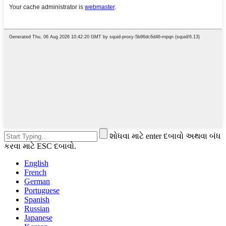
શોધવા માટે enter દબાવો અથવા બંધ
કરવા માટે ESC દબાવો.
English
French
German
Portuguese
Spanish
Russian
Japanese