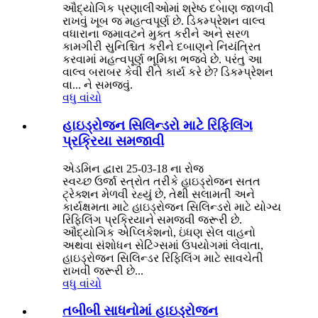
ઔદ્યોગિક પ્રણાલીઓમાં શ્રેષ્ઠ દબાણ જાળવી
રાખવું ખૂબ જ મહત્વપૂર્ણ છે. ડિકમ્પ્રેશન વાલ્વ
વધારાના જમાવટને મુક્ત કરીને અને સરળ
કામગીરી સુનિશ્ચિત કરીને દબાણને નિયંત્રિત
કરવામાં મહત્વપૂર્ણ ભૂમિકા ભજવે છે. પરંતુ આ
વાલ્વ બરાબર કેવી રીતે કાર્ય કરે છે? ડિકમ્પ્રેશન
વા... ને સમજવું.
વધુ વાંચો
હાઇડ્રોજન સિલિન્ડરો માટે રિફિલિંગ
પ્રક્રિયા સમજાવી
એડમિન દ્વારા 25-03-18 ના રોજ
સ્વચ્છ ઉર્જા સ્ત્રોત તરીકે હાઇડ્રોજન સતત
ટ્રેક્શન મેળવી રહ્યું છે, તેથી સલામતી અને
કાર્યક્ષમતા માટે હાઇડ્રોજન સિલિન્ડરો માટે યોગ્ય
રિફિલિંગ પ્રક્રિયાને સમજવી જરૂરી છે.
ઔદ્યોગિક એપ્લિકેશનો, ઇંધણ સેલ વાહનો
અથવા સંશોધન સેટિંગ્સમાં ઉપયોગમાં લેવાતા,
હાઇડ્રોજન સિલિન્ડર રિફિલિંગ માટે સાવચેતી
રાખવી જરૂરી છે...
વધુ વાંચો
તબીબી સાધનોમાં હાઇડ્રોજન