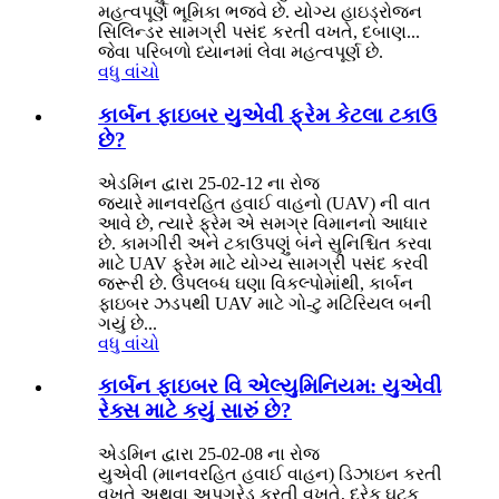
મહત્વપૂર્ણ ભૂમિકા ભજવે છે. યોગ્ય હાઇડ્રોજન
સિલિન્ડર સામગ્રી પસંદ કરતી વખતે, દબાણ...
જેવા પરિબળો ધ્યાનમાં લેવા મહત્વપૂર્ણ છે.
વધુ વાંચો
કાર્બન ફાઇબર યુએવી ફ્રેમ કેટલા ટકાઉ
છે?
એડમિન દ્વારા 25-02-12 ના રોજ
જ્યારે માનવરહિત હવાઈ વાહનો (UAV) ની વાત
આવે છે, ત્યારે ફ્રેમ એ સમગ્ર વિમાનનો આધાર
છે. કામગીરી અને ટકાઉપણું બંને સુનિશ્ચિત કરવા
માટે UAV ફ્રેમ માટે યોગ્ય સામગ્રી પસંદ કરવી
જરૂરી છે. ઉપલબ્ધ ઘણા વિકલ્પોમાંથી, કાર્બન
ફાઇબર ઝડપથી UAV માટે ગો-ટુ મટિરિયલ બની
ગયું છે...
વધુ વાંચો
કાર્બન ફાઇબર વિ એલ્યુમિનિયમ: યુએવી
રેક્સ માટે કયું સારું છે?
એડમિન દ્વારા 25-02-08 ના રોજ
યુએવી (માનવરહિત હવાઈ વાહન) ડિઝાઇન કરતી
વખતે અથવા અપગ્રેડ કરતી વખતે, દરેક ઘટક