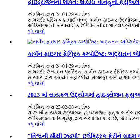
હાઇડ્રોજનની શક્તિ: શાંઘાઈ વાનહૂની ફ્યુઅલ
એડમિન દ્વારા 24-04-29 ના રોજ
સામગ્રી: પરિચય શાંઘાઈ વાન્હૂ કાર્બન ફાઇબર ઉદ્યોગ
ઓક્સિજનની રાસાયણિક ઊર્જાને સીધા જ ઇલેક્ટ્રીકમાં રૂપ
વધુ વાંચો
કાર્બન ફાઇબર ફેબ્રિક કમ્પોઝિટ: અદ્યતન એપ
એડમિન દ્વારા 24-04-29 ના રોજ
સામગ્રી: ઉત્પાદન પ્રક્રિયા કાર્બન ફાઇબર ફેબ્રિક કમ
સારવાર દ્વારા અત્યંત સ્ફટિકીય, મજબૂત અને હળવા વજનન
વધુ વાંચો
2023 માં સાયકલ ઉદ્યોગમાં હાઇડ્રોજન ફ્યુઅ
એડમિન દ્વારા 23-02-08 ના રોજ
2023 માં સાયકલ ઉદ્યોગમાં હાઇડ્રોજન ફ્યુઅલ સેલ ઇ
ઓક્સિજનના મિશ્રણ દ્વારા સંચાલિત થાય છે, જે મોટરને
વધુ વાંચો
"વિશ્વની સૌથી ઝડપી" ઇલેક્ટ્રિક ફેરીને સક્ષમ