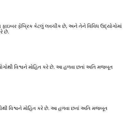
ન ફાઇબર ફેબ્રિક કેટલું લવચીક છે, અને તેને વિવિધ ઉદ્યોગોમાં
ે છે.
યોગોથી વિશ્વને મોહિત કરે છે. આ હળવા છતાં અતિ મજબૂત
યોગોથી વિશ્વને મોહિત કરે છે. આ હળવા છતાં અતિ મજબૂત