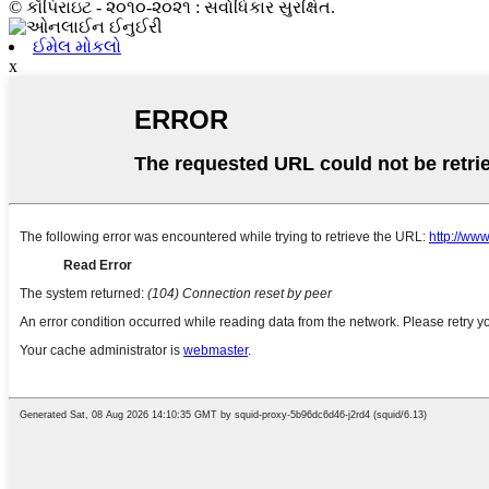
© કૉપિરાઇટ - ૨૦૧૦-૨૦૨૧ : સર્વાધિકાર સુરક્ષિત.
ઈમેલ મોકલો
x