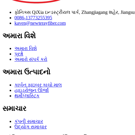
ફોનિક્સ QiXia ઇન્ડસ્ટ્રીયલ પાર્ક, Zhangjiagang શહેર, Jiangs
0086-13773255395
kaven@newterayfiber.com
અમારા વિશે
અમારા વિશે
પ્રશ્નો
અમારો સંપર્ક કરો
અમારા ઉત્પાદનો
કાર્બન ફાઇબર કાચો માલ
હાઇડ્રોજન ઊર્જા
થર્મોપ્લાસ્ટિક
સમાચાર
કંપની સમાચાર
ઉદ્યોગ સમાચાર