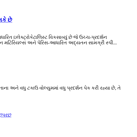
કે છે
 ઇલેક્ટ્રોકેટાલિસ્ટ વિકસાવ્યું છે જે ઉચ્ચ-પ્રદર્શન
ોસ્ટન મટિરિયલ્સ અને પેરિસ-આધારિત અદ્યતન સામગ્રી સ્પી...
ના અને વધુ ટકાઉ વોલ્યુમમાં વધુ પ્રદર્શન પેક કરી રહ્યા છે, તે
ૂછપરછ