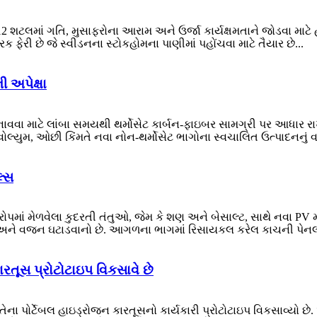
 પી-12 શટલમાં ગતિ, મુસાફરોના આરામ અને ઉર્જા કાર્યક્ષમતાને જોડવા
ક ફેરી છે જે સ્વીડનના સ્ટોકહોમના પાણીમાં પહોંચવા માટે તૈયાર છે...
ી અપેક્ષા
વવા માટે લાંબા સમયથી થર્મોસેટ કાર્બન-ફાઇબર સામગ્રી પર આધાર ર
વોલ્યુમ, ઓછી કિંમતે નવા નોન-થર્મોસેટ ભાગોના સ્વચાલિત ઉત્પાદનનું 
લ્સ
ુરોપમાં મેળવેલા કુદરતી તંતુઓ, જેમ કે શણ અને બેસાલ્ટ, સાથે નવા PV મોડ્
ન અને વજન ઘટાડવાનો છે. આગળના ભાગમાં રિસાયકલ કરેલ કાચની પેનલ
ારતૂસ પ્રોટોટાઇપ વિકસાવે છે
ગ્સે તેના પોર્ટેબલ હાઇડ્રોજન કારતૂસનો કાર્યકારી પ્રોટોટાઇપ વિકસાવ