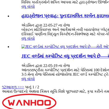
વિવિધ કાર્યક્રમોને શક્તિ આપવા માટે હાઇડ્રોજન ઊર્જાન
વધુ વાંચો
હાઇડ્રોજન પ્રવાહ: પુનઃદાખલિત કાર્બન ફાઇબર 
એડમિન દ્વારા 22-05-27 ના રોજ
બોસ્ટન મટિરિયલ્સ અને આર્કેમાએ નવી બાયપોલર પ્લેટ્સન
દરિયાઈ પાણીના વિદ્યુત વિચ્છેદન-વિશ્લેષણ માટે કોપર-ક
વધુ વાંચો
JEC વર્લ્ડમાં કમ્પોઝિટ વધુ પ્રદર્શન આપે છે—
એડમિન દ્વારા 22-05-19 ના રોજ
આંતરરાષ્ટ્રીય કમ્પોઝિટ પ્રદર્શન માટે પેરિસમાં 100 દેશો
3-5 મેના રોજ પેરિસમાં યોજાયેલા JEC વર્લ્ડ કમ્પોઝિટ ટ્રે
વધુ વાંચો
૧
2
આગળ >
>>
પાનું 1 / 2
અમારા ઉત્પાદનો અથવા કિંમત સૂચિ વિશે પૂછપરછ માટે, કૃપા કરીને ત