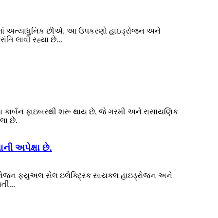
ોજીમાં અત્યાધુનિક છીએ. આ ઉપકરણો હાઇડ્રોજન અને
તિ લાવી રહ્યા છે...
વેલા કાર્બન ફાઇબરથી શરૂ થાય છે, જે ગરમી અને રાસાયણિક
લા છે.
 અપેક્ષા છે.
્રોજન ફ્યુઅલ સેલ ઇલેક્ટ્રિક સાયકલ હાઇડ્રોજન અને
તી...