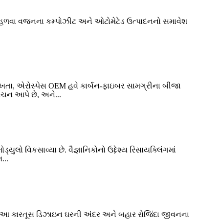
 માટે હળવા વજનના કમ્પોઝીટ અને ઓટોમેટેડ ઉત્પાદનનો સમાવેશ
ાખતા, એરોસ્પેસ OEM હવે કાર્બન-ફાઇબર સામગ્રીના બીજા
વચન આપે છે, અને...
યુલો વિકસાવ્યા છે. વૈજ્ઞાનિકોનો ઉદ્દેશ્ય રિસાયક્લિંગમાં
...
્યો છે. આ કારતૂસ ડિઝાઇન ઘરની અંદર અને બહાર રોજિંદા જીવનના