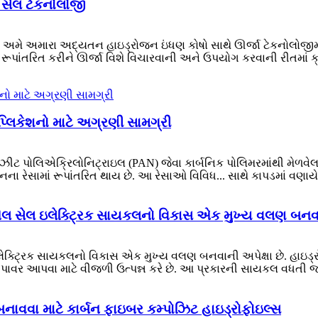
 સેલ ટેકનોલોજી
માં, અમે અમારા અદ્યતન હાઇડ્રોજન ઇંધણ કોષો સાથે ઊર્જા ટેકનોલ
ાંતરિત કરીને ઊર્જા વિશે વિચારવાની અને ઉપયોગ કરવાની રીતમાં ક્રાં
્લિકેશનો માટે અગ્રણી સામગ્રી
્પોઝીટ પોલિએક્રિલોનિટ્રાઇલ (PAN) જેવા કાર્બનિક પોલિમરમાંથી મેળ
ા રેસામાં રૂપાંતરિત થાય છે. આ રેસાઓ વિવિધ... સાથે કાપડમાં વણાયે
લ સેલ ઇલેક્ટ્રિક સાયકલનો વિકાસ એક મુખ્ય વલણ બનવાની
લેક્ટ્રિક સાયકલનો વિકાસ એક મુખ્ય વલણ બનવાની અપેક્ષા છે. હાઇડ
 પાવર આપવા માટે વીજળી ઉત્પન્ન કરે છે. આ પ્રકારની સાયકલ વધતી જ
 બનાવવા માટે કાર્બન ફાઇબર કમ્પોઝિટ હાઇડ્રોફોઇલ્સ