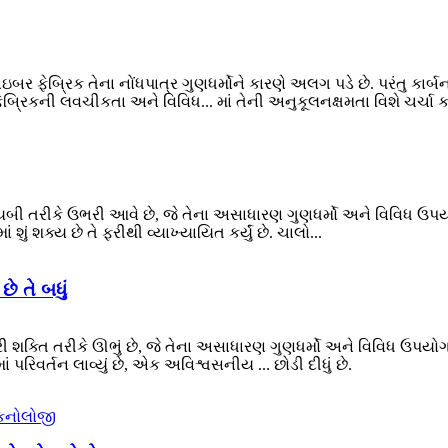
બર ફેબ્રિક તેના નોંધપાત્ર ગુણધર્મોને કારણે અલગ પડે છે. પરંતુ કાર્બ
્રિકની લવચીકતા અને વિવિધ... માં તેની અનુકૂલનક્ષમતા વિશે ચર્ચા કર
ાયબી તરીકે ઉભરી આવે છે, જે તેના અસાધારણ ગુણધર્મો અને વિવિધ ઉપ
ં શક્ય છે તે ફરીથી વ્યાખ્યાયિત કર્યું છે. ચાલો...
ે તે બધું
તિકારી શક્તિ તરીકે ઊભું છે, જે તેના અસાધારણ ગુણધર્મો અને વિવિધ ઉપ
રિવર્તન લાવ્યું છે, એક અવિશ્વસનીય ... છોડી દીધું છે.