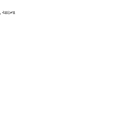
u, ચાઇના