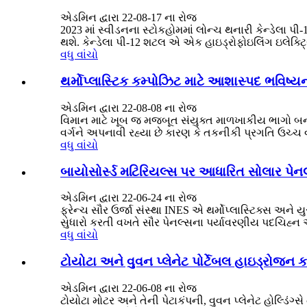
એડમિન દ્વારા 22-08-17 ના રોજ
2023 માં સ્વીડનના સ્ટોકહોમમાં લોન્ચ થનારી કેન્ડેલા
થશે. કેન્ડેલા પી-12 શટલ એ એક હાઇડ્રોફોઇલિંગ ઇલેક્ટ્રિ
વધુ વાંચો
થર્મોપ્લાસ્ટિક કમ્પોઝિટ માટે આશાસ્પદ ભવિષ્યન
એડમિન દ્વારા 22-08-08 ના રોજ
વિમાન માટે ખૂબ જ મજબૂત સંયુક્ત માળખાકીય ભાગો બના
વર્ગને અપનાવી રહ્યા છે કારણ કે તકનીકી પ્રગતિ ઉચ્ચ 
વધુ વાંચો
બાયોસોર્સ્ડ મટિરિયલ્સ પર આધારિત સોલાર પેન
એડમિન દ્વારા 22-06-24 ના રોજ
ફ્રેન્ચ સૌર ઉર્જા સંસ્થા INES એ થર્મોપ્લાસ્ટિક્સ અને ય
સુધારો કરતી વખતે સૌર પેનલ્સના પર્યાવરણીય પદચિહ્
વધુ વાંચો
ટોયોટા અને વુવન પ્લેનેટ પોર્ટેબલ હાઇડ્રોજન ક
એડમિન દ્વારા 22-06-08 ના રોજ
ટોયોટા મોટર અને તેની પેટાકંપની, વુવન પ્લેનેટ હોલ્ડિં