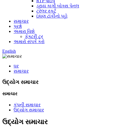
RTP પાઇપ
ડ્રાય કાર્ગો બોક્સ પેનલ
ટ્રેલર સ્કર્ટ
ઇંધણ ટાંકીનો પટ્ટો
સમાચાર
પ્રશ્નો
અમારા વિશે
ફેક્ટરી ટૂર
અમારો સંપર્ક કરો
English
ઘર
સમાચાર
ઉદ્યોગ સમાચાર
સમાચાર
કંપની સમાચાર
ઉદ્યોગ સમાચાર
ઉદ્યોગ સમાચાર