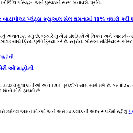
ા રોજિંદા પરિવહન અને પુરવઠાને સરળ બનાવશે. પ્રતિ...
બાયપોલર પ્લેટ્સ ફ્યુઅલ સેલ ક્ષમતામાં 30% વધારો કરી શ
ું અનાવરણ કર્યું છે, જ્યારે યુએસ સંશોધકોએ નિકલ અને આયર્ન-આધારિત
ોબાલ્ટ સાથે ક્રિયાપ્રતિક્રિયા કરે છે. સ્ત્રોત: બોસ્ટન મટિરિયલ્સ બ
–મેરી ઓ'માહોની
ના 32,000 મુલાકાતીઓ અને 1201 પ્રદર્શકો સામ-સામે મળે છે. કમ્પોઝિટ ના
ડ શોનો મોટો ફાયદો છે...
મારો ઇમેઇલ અમને મોકલો અને અમે 24 કલાકની અંદર સંપર્કમાં રહીશું.
પ