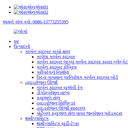
અમને કૉલ કરો: 0086-13773255395
ઘર
ઉત્પાદનો
કાર્બન ફાઇબર કાચો માલ
કાપેલા કાર્બન ફાઇબર
કાર્બન ફાઇબર લાગ્યું કાર્બન ફાઇબર ફાયર બ્લેન્કેટ
કાર્બન ફાઇબર ફેબ્રિક
પ્રીપ્રેગનું નિર્માણ
ઉચ્ચ તાપમાન પ્રતિરોધક કાર્બન ફાઇબર બોર્ડ
હાઇડ્રોજન ઊર્જા
કાર્બન ફાઇબર યુએવી રેક
ડીકોમ્પ્રેશન વાલ્વ
ફ્યુઅલ સેલ
હાઇડ્રોજન સિલિન્ડર
હાઇડ્રોજન ઊર્જા સાયકલ
પોર્ટેબલ ફ્યુઅલ સેલ પાવર જનરેશન પ્રોડક્ટ્સ
થર્મોપ્લાસ્ટિક
થર્મોપ્લાસ્ટિક યુડી-ટેપ્સ