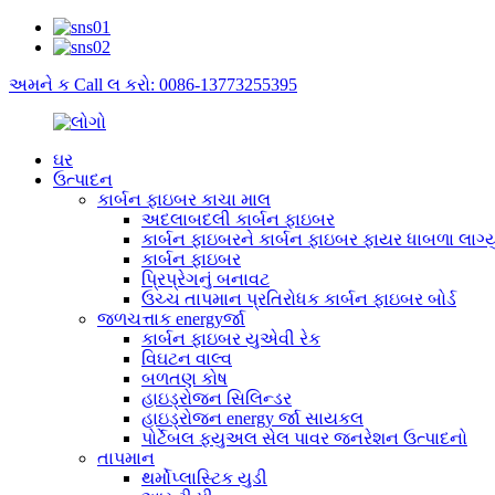
અમને ક Call લ કરો: 0086-13773255395
ઘર
ઉત્પાદન
કાર્બન ફાઇબર કાચા માલ
અદલાબદલી કાર્બન ફાઇબર
કાર્બન ફાઇબરને કાર્બન ફાઇબર ફાયર ધાબળા લાગ્યુ
કાર્બન ફાઇબર
પ્રિપ્રેગનું બનાવટ
ઉચ્ચ તાપમાન પ્રતિરોધક કાર્બન ફાઇબર બોર્ડ
જળચત્તાક energyર્જા
કાર્બન ફાઇબર યુએવી રેક
વિઘટન વાલ્વ
બળતણ કોષ
હાઇડ્રોજન સિલિન્ડર
હાઇડ્રોજન energy ર્જા સાયકલ
પોર્ટેબલ ફ્યુઅલ સેલ પાવર જનરેશન ઉત્પાદનો
તાપમાન
થર્મોપ્લાસ્ટિક યુડી