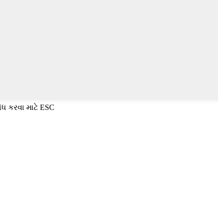
ંધ કરવા માટે ESC