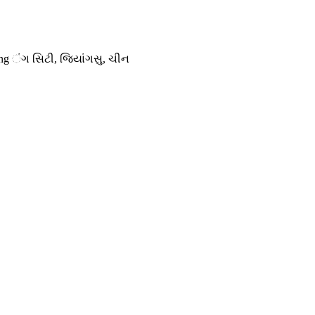
ang ંગ સિટી, જિયાંગસુ, ચીન