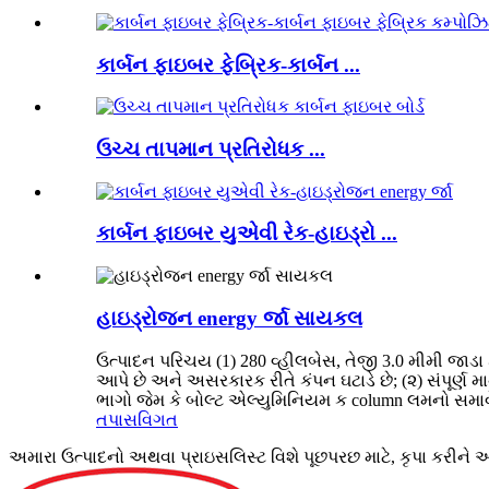
કાર્બન ફાઇબર ફેબ્રિક-કાર્બન ...
ઉચ્ચ તાપમાન પ્રતિરોધક ...
કાર્બન ફાઇબર યુએવી રેક-હાઇડ્રો ...
હાઇડ્રોજન energy ર્જા સાયકલ
ઉત્પાદન પરિચય (1) 280 વ્હીલબેસ, તેજી 3.0 મીમી જાડા 
આપે છે અને અસરકારક રીતે કંપન ઘટાડે છે; (૨) સંપૂર્ણ 
ભાગો જેમ કે બોલ્ટ એલ્યુમિનિયમ ક column લમનો સમાવેશ 
તપાસ
વિગત
અમારા ઉત્પાદનો અથવા પ્રાઇસલિસ્ટ વિશે પૂછપરછ માટે, કૃપા કરીને અ