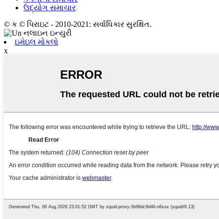
ઉદ્યોગ સમાચાર
© ક © પિરાઇટ - 2010-2021: સર્વાધિકાર સુરક્ષિત.
ઇમેઇલ મોકલો
x