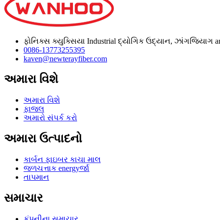
ફોનિક્સ ક્યુક્સિયા Industrial દ્યોગિક ઉદ્યાન, ઝાંગજિયાગ 
0086-13773255395
kaven@newterayfiber.com
અમારા વિશે
અમારા વિશે
ફાજલ
અમારો સંપર્ક કરો
અમારા ઉત્પાદનો
કાર્બન ફાઇબર કાચા માલ
જળચત્તાક energyર્જા
તાપમાન
સમાચાર
કંપનીના સમાચાર