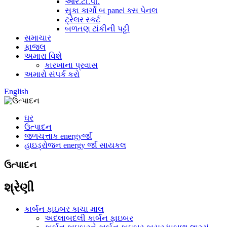
આર.ટી.પી.
સુકા કાર્ગો બ panel ક્સ પેનલ
ટ્રેલર સ્કર્ટ
બળતણ ટાંકીની પટ્ટી
સમાચાર
ફાજલ
અમારા વિશે
કારખાના પ્રવાસ
અમારો સંપર્ક કરો
English
ઘર
ઉત્પાદન
જળચત્તાક energyર્જા
હાઇડ્રોજન energy ર્જા સાયકલ
ઉત્પાદન
શ્રેણી
કાર્બન ફાઇબર કાચા માલ
અદલાબદલી કાર્બન ફાઇબર