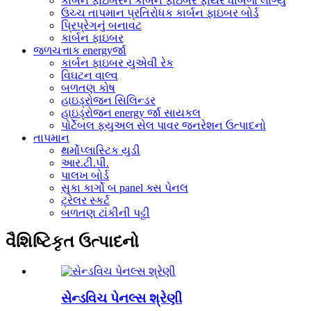
કાર્બન ફાઇબરને કાર્બન ફાઇબર ફાયર ધાબળા લાગ્યું
ઉચ્ચ તાપમાન પ્રતિરોધક કાર્બન ફાઇબર બોર્ડ
પ્રિપ્રેગનું બનાવટ
કાર્બન ફાઇબર
જળચત્તાક energyર્જા
કાર્બન ફાઇબર યુએવી રેક
વિઘટન વાલ્વ
બળતણ કોષ
હાઇડ્રોજન સિલિન્ડર
હાઇડ્રોજન energy ર્જા સાયકલ
પોર્ટેબલ ફ્યુઅલ સેલ પાવર જનરેશન ઉત્પાદનો
તાપમાન
થર્મોપ્લાસ્ટિક યુડી
આર.ટી.પી.
પાલખ બોર્ડ
સુકા કાર્ગો બ panel ક્સ પેનલ
ટ્રેલર સ્કર્ટ
બળતણ ટાંકીની પટ્ટી
વૈશિષ્ટિકૃત ઉત્પાદનો
સેન્ડવિચ પેનલ્સ શ્રેણી