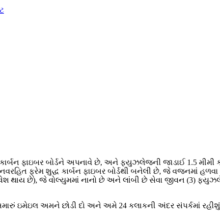
કાર્બન ફાઇબર બોર્ડને અપનાવે છે, અને ફ્યુઝલેજની જાડાઈ 1.5 મીમી કા
માનવરહિત ફ્રેમ શુદ્ધ કાર્બન ફાઇબર બોર્ડથી બનેલી છે, જે વજનમાં હ
થાય છે), જે વોલ્યુમમાં નાનો છે અને લાંબી છે સેવા જીવન (3) ફ્યુઝલે
મારું ઇમેઇલ અમને છોડી દો અને અમે 24 કલાકની અંદર સંપર્કમાં રહીશું