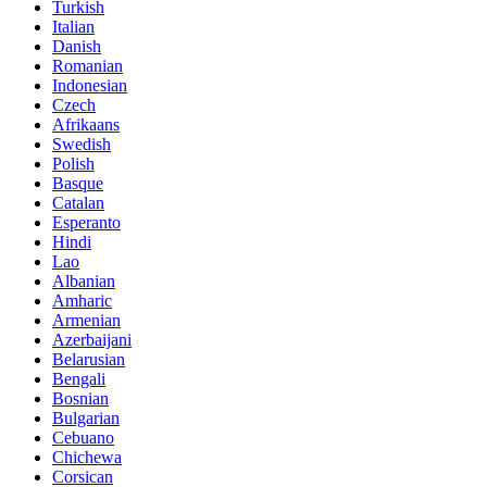
Turkish
Italian
Danish
Romanian
Indonesian
Czech
Afrikaans
Swedish
Polish
Basque
Catalan
Esperanto
Hindi
Lao
Albanian
Amharic
Armenian
Azerbaijani
Belarusian
Bengali
Bosnian
Bulgarian
Cebuano
Chichewa
Corsican