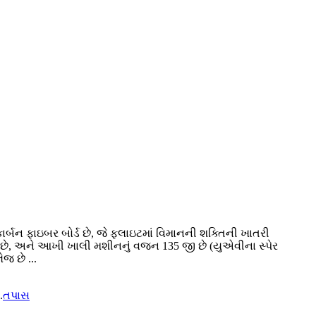
ર્બન ફાઇબર બોર્ડ છે, જે ફ્લાઇટમાં વિમાનની શક્તિની ખાતરી
ળવા છે, અને આખી ખાલી મશીનનું વજન 135 જી છે (યુએવીના સ્પેર
જ છે ...
.
તપાસ