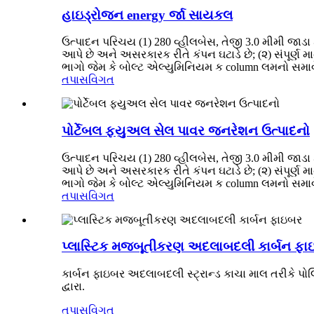
હાઇડ્રોજન energy ર્જા સાયકલ
ઉત્પાદન પરિચય (1) 280 વ્હીલબેસ, તેજી 3.0 મીમી જાડા 
આપે છે અને અસરકારક રીતે કંપન ઘટાડે છે; (૨) સંપૂર્ણ 
ભાગો જેમ કે બોલ્ટ એલ્યુમિનિયમ ક column લમનો સમાવેશ 
તપાસ
વિગત
પોર્ટેબલ ફ્યુઅલ સેલ પાવર જનરેશન ઉત્પાદનો
ઉત્પાદન પરિચય (1) 280 વ્હીલબેસ, તેજી 3.0 મીમી જાડા 
આપે છે અને અસરકારક રીતે કંપન ઘટાડે છે; (૨) સંપૂર્ણ 
ભાગો જેમ કે બોલ્ટ એલ્યુમિનિયમ ક column લમનો સમાવેશ 
તપાસ
વિગત
પ્લાસ્ટિક મજબૂતીકરણ અદલાબદલી કાર્બન ફા
કાર્બન ફાઇબર અદલાબદલી સ્ટ્રાન્ડ કાચા માલ તરીકે પોલ
દ્વારા.
તપાસ
વિગત