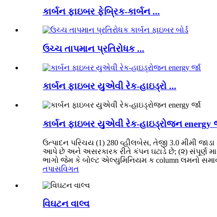
કાર્બન ફાઇબર ફેબ્રિક-કાર્બન ...
ઉચ્ચ તાપમાન પ્રતિરોધક ...
કાર્બન ફાઇબર યુએવી રેક-હાઇડ્રો ...
કાર્બન ફાઇબર યુએવી રેક-હાઇડ્રોજન energy ર્
ઉત્પાદન પરિચય (1) 280 વ્હીલબેસ, તેજી 3.0 મીમી જાડા 
આપે છે અને અસરકારક રીતે કંપન ઘટાડે છે; (૨) સંપૂર્ણ 
ભાગો જેમ કે બોલ્ટ એલ્યુમિનિયમ ક column લમનો સમાવેશ થ
તપાસ
વિગત
વિઘટન વાલ્વ