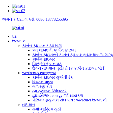
અમને ક Call લ કરો: 0086-13773255395
ઘર
ઉત્પાદન
કાર્બન ફાઇબર કાચા માલ
અદલાબદલી કાર્બન ફાઇબર
કાર્બન ફાઇબરને કાર્બન ફાઇબર ફાયર ધાબળા લાગ્યુ
કાર્બન ફાઇબર
પ્રિપ્રેગનું બનાવટ
ઉચ્ચ તાપમાન પ્રતિરોધક કાર્બન ફાઇબર બોર્ડ
જળચત્તાક energyર્જા
કાર્બન ફાઇબર યુએવી રેક
વિઘટન વાલ્વ
બળતણ કોષ
હાઇડ્રોજન સિલિન્ડર
હાઇડ્રોજન energy ર્જા સાયકલ
પોર્ટેબલ ફ્યુઅલ સેલ પાવર જનરેશન ઉત્પાદનો
તાપમાન
થર્મોપ્લાસ્ટિક યુડી