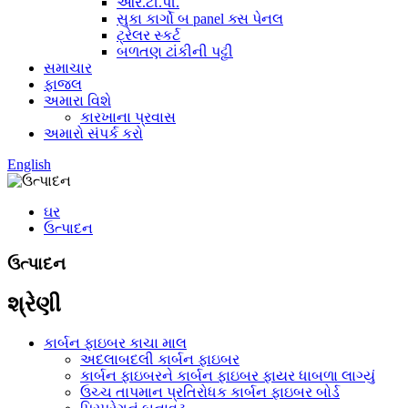
આર.ટી.પી.
સુકા કાર્ગો બ panel ક્સ પેનલ
ટ્રેલર સ્કર્ટ
બળતણ ટાંકીની પટ્ટી
સમાચાર
ફાજલ
અમારા વિશે
કારખાના પ્રવાસ
અમારો સંપર્ક કરો
English
ઘર
ઉત્પાદન
ઉત્પાદન
શ્રેણી
કાર્બન ફાઇબર કાચા માલ
અદલાબદલી કાર્બન ફાઇબર
કાર્બન ફાઇબરને કાર્બન ફાઇબર ફાયર ધાબળા લાગ્યું
ઉચ્ચ તાપમાન પ્રતિરોધક કાર્બન ફાઇબર બોર્ડ