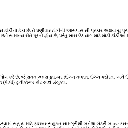
ાંકીનો ટેકો છે. તે ઘણીવાર ટાંકીની આસપાસ સી પ્રકાર અથવા યુ પ્રકારન
ઓ સામાન્ય રીતે પૂરતી હોય છે, પરંતુ ખાસ ઉપયોગ માટે મોટી ટાંકીઓ માટે 
યોગ કરે છે, જે સતત ગ્લાસ ફાઇબર (ઉચ્ચ તાકાત, ઉચ્ચ કઠોરતા અને ઉચ્ચ 
ન (પીપી) હનીકોમ્બ કોર સાથે સંયુક્ત.
 કરવામાં સહાય માટે ફાઇબર સંયુક્ત સામગ્રીથી બનેલા બેટરી બ use ક્