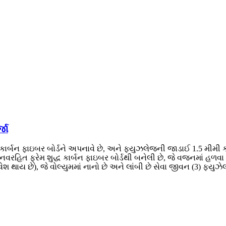
જા
કાર્બન ફાઇબર બોર્ડને અપનાવે છે, અને ફ્યુઝલેજની જાડાઈ 1.5 મીમી કા
માનવરહિત ફ્રેમ શુદ્ધ કાર્બન ફાઇબર બોર્ડથી બનેલી છે, જે વજનમાં હ
ાય છે), જે વોલ્યુમમાં નાનો છે અને લાંબી છે સેવા જીવન (3) ફ્યુઝેલા