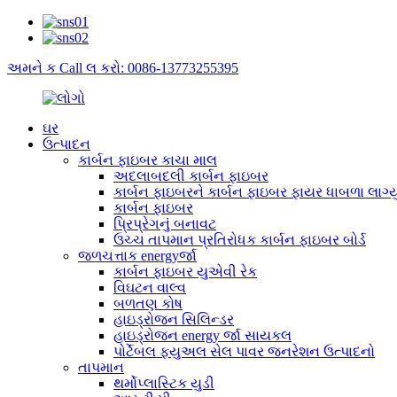
અમને ક Call લ કરો: 0086-13773255395
ઘર
ઉત્પાદન
કાર્બન ફાઇબર કાચા માલ
અદલાબદલી કાર્બન ફાઇબર
કાર્બન ફાઇબરને કાર્બન ફાઇબર ફાયર ધાબળા લાગ્યુ
કાર્બન ફાઇબર
પ્રિપ્રેગનું બનાવટ
ઉચ્ચ તાપમાન પ્રતિરોધક કાર્બન ફાઇબર બોર્ડ
જળચત્તાક energyર્જા
કાર્બન ફાઇબર યુએવી રેક
વિઘટન વાલ્વ
બળતણ કોષ
હાઇડ્રોજન સિલિન્ડર
હાઇડ્રોજન energy ર્જા સાયકલ
પોર્ટેબલ ફ્યુઅલ સેલ પાવર જનરેશન ઉત્પાદનો
તાપમાન
થર્મોપ્લાસ્ટિક યુડી