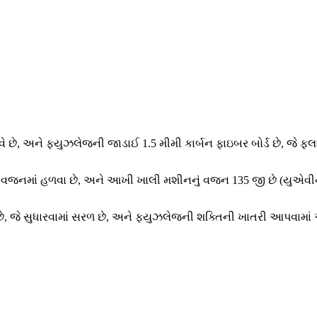
વે છે, અને ફ્યુઝલેજની જાડાઈ 1.5 મીમી કાર્બન ફાઇબર બોર્ડ છે, જે ફ્
છે, જે વજનમાં હળવા છે, અને આખી ખાલી મશીનનું વજન 135 જી છે (યુએવ
 જે સુધારવામાં સરળ છે, અને ફ્યુઝલેજની શક્તિની ખાતરી આપવામાં 