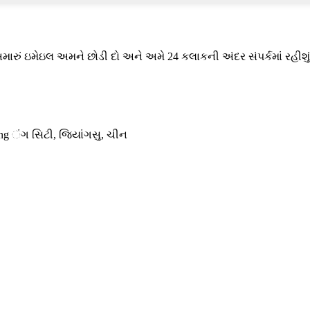
મારું ઇમેઇલ અમને છોડી દો અને અમે 24 કલાકની અંદર સંપર્કમાં રહીશું
ang ંગ સિટી, જિયાંગસુ, ચીન