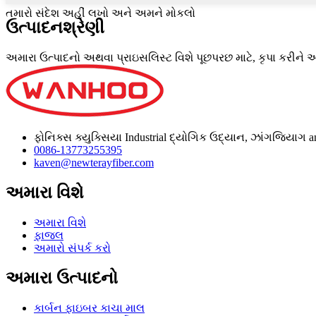
તમારો સંદેશ અહીં લખો અને અમને મોકલો
ઉત્પાદન
શ્રેણી
અમારા ઉત્પાદનો અથવા પ્રાઇસલિસ્ટ વિશે પૂછપરછ માટે, કૃપા કરીને અ
ફોનિક્સ ક્યુક્સિયા Industrial દ્યોગિક ઉદ્યાન, ઝાંગજિયાગ 
0086-13773255395
kaven@newterayfiber.com
અમારા વિશે
અમારા વિશે
ફાજલ
અમારો સંપર્ક કરો
અમારા ઉત્પાદનો
કાર્બન ફાઇબર કાચા માલ