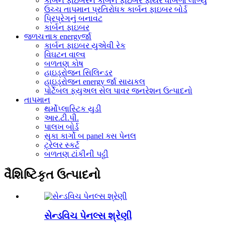
કાર્બન ફાઇબરને કાર્બન ફાઇબર ફાયર ધાબળા લાગ્યું
ઉચ્ચ તાપમાન પ્રતિરોધક કાર્બન ફાઇબર બોર્ડ
પ્રિપ્રેગનું બનાવટ
કાર્બન ફાઇબર
જળચત્તાક energyર્જા
કાર્બન ફાઇબર યુએવી રેક
વિઘટન વાલ્વ
બળતણ કોષ
હાઇડ્રોજન સિલિન્ડર
હાઇડ્રોજન energy ર્જા સાયકલ
પોર્ટેબલ ફ્યુઅલ સેલ પાવર જનરેશન ઉત્પાદનો
તાપમાન
થર્મોપ્લાસ્ટિક યુડી
આર.ટી.પી.
પાલખ બોર્ડ
સુકા કાર્ગો બ panel ક્સ પેનલ
ટ્રેલર સ્કર્ટ
બળતણ ટાંકીની પટ્ટી
વૈશિષ્ટિકૃત ઉત્પાદનો
સેન્ડવિચ પેનલ્સ શ્રેણી