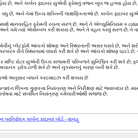
ોય છે, અને કાર્બન ફાઇબર યુએવી ફ્રેમનું વજન ખૂબ જ હળવા હોય છ
ુ છે, અને તેમાં ઉચ્ચ શક્તિની લાક્ષણિકતાઓ છે. કાર્બન ફાઇબર યુએવ
 સાથે માનવરહિત ફ્રેમની રચના સરળ છે, અને તે એલ્યુમિનિયમ ક colu
અને ગમે ત્યાં એસેમ્બલ કરી શકાય છે, અને તે વહન કરવું સરળ છે; તે 
વીનું પ્લેટફોર્મ આંચકો શોષણ અને સ્થિરતાની અસર ધરાવે છે, અને શરીર 
સરકારક રીતે સ્થિરતામાં વધારો કરી શકે છે અને આંચકો શોષણ ઘટાડે છે,
ર મલ્ટિ રોટર યુએવી ઉચ્ચ સલામતી પરિબળને સુનિશ્ચિત કરી શકે છે; ફ્લ
 અચાનક ડ્રોપ ટાળી શકે છે અને નુકસાનનું કારણ બની શકે છે.
ાઓ અનુસાર બધાને કસ્ટમાઇઝ કરી શકાય છે
ક ઉત્પાદન લિંકના ગુણવત્તા નિયંત્રણ અને નિરીક્ષણ માટે જવાબદાર છે.
ે સંતોષવા માટે સંબંધિત નિયંત્રણ કર્મચારીઓથી સજ્જ છે.
ાન પ્રતિરોધક કાર્બન ફાઇબર બોર્ડ - વાનહૂ