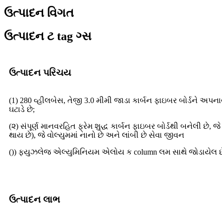
ઉત્પાદન વિગત
ઉત્પાદન ટ tag ગ્સ
ઉત્પાદન પરિચય
(1) 280 વ્હીલબેસ, તેજી 3.0 મીમી જાડા કાર્બન ફાઇબર બોર્ડને અપના
ઘટાડે છે;
(૨) સંપૂર્ણ માનવરહિત ફ્રેમ શુદ્ધ કાર્બન ફાઇબર બોર્ડથી બનેલી 
થાય છે), જે વોલ્યુમમાં નાનો છે અને લાંબી છે સેવા જીવન
()) ફ્યુઝલેજ એલ્યુમિનિયમ એલોય ક column લમ સાથે જોડાયેલ છે,
ઉત્પાદન લાભ