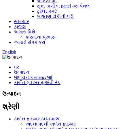
આર.ટી.પી.
સુકા કાર્ગો બ panel ક્સ પેનલ
ટ્રેલર સ્કર્ટ
બળતણ ટાંકીની પટ્ટી
સમાચાર
ફાજલ
અમારા વિશે
કારખાના પ્રવાસ
અમારો સંપર્ક કરો
English
ઘર
ઉત્પાદન
જળચત્તાક energyર્જા
કાર્બન ફાઇબર યુએવી રેક
ઉત્પાદન
શ્રેણી
કાર્બન ફાઇબર કાચા માલ
અદલાબદલી કાર્બન ફાઇબર