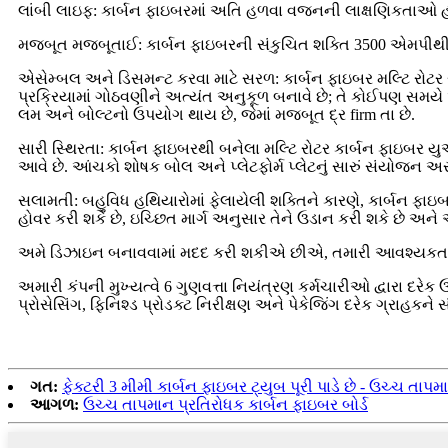
લાંબી લાઇફ: કાર્બન ફાઇબરમાં અતિ હળવા વજનની લાક્ષણિકતાઓ હ
મજબૂત મજબૂતાઈ: કાર્બન ફાઇબરની સંકુચિત શક્તિ 3500 એમપીથી વધ
એસેમ્બલ અને ડિસમન્ટ કરવા માટે સરળ: કાર્બન ફાઇબર મલ્ટિ રોટર
પ્રક્રિયામાં ગોઠવણીને અત્યંત અનુકૂળ બનાવે છે; તે કોઈપણ સમયે 
લમ અને બોલ્ટનો ઉપયોગ થાય છે, જેમાં મજબૂત દ્ર firm તા છે.
સારી સ્થિરતા: કાર્બન ફાઇબરથી બનેલા મલ્ટિ રોટર કાર્બન ફાઇબર યુએ
આવે છે. આંચકો શોષક બોલ અને પ્લેટફોર્મ પ્લેટનું સારું સંયોજન અ
સલામતી: બહુવિધ હથિયારોમાં ફેલાયેલી શક્તિને કારણે, કાર્બન ફાઇબ
હોવર કરી શકે છે, ઇચ્છિત માર્ગ અનુસાર તેને ઉડાન કરી શકે છે અને
અમે ડિઝાઇન બનાવવામાં મદદ કરી શકીએ છીએ, તમારી આવશ્યકત
અમારી કંપની મુખ્યત્વે 6 ગુણવત્તા નિયંત્રણ કર્મચારીઓ દ્વારા દરે
પ્રોસેસિંગ, ફિનિશ્ડ પ્રોડક્ટ નિરીક્ષણ અને પેકેજિંગ દરેક ગ્રાહકન
ગત:
ફેક્ટરી 3 મીમી કાર્બન ફાઇબર ટ્યુબ પૂરી પાડે છે - ઉચ્ચ તાપમ
આગળ:
ઉચ્ચ તાપમાન પ્રતિરોધક કાર્બન ફાઇબર બોર્ડ