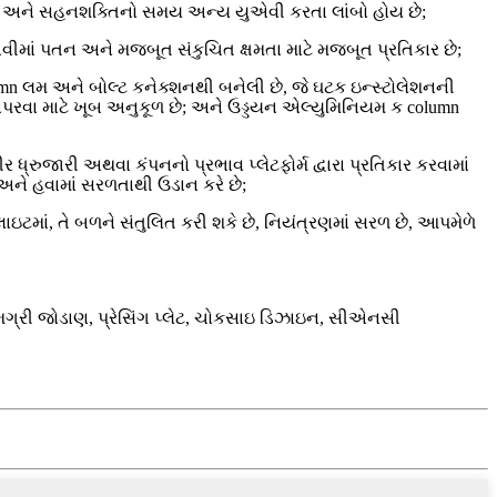
ે, અને સહનશક્તિનો સમય અન્ય યુએવી કરતા લાંબો હોય છે;
ીમાં પતન અને મજબૂત સંકુચિત ક્ષમતા માટે મજબૂત પ્રતિકાર છે;
mn લમ અને બોલ્ટ કનેક્શનથી બનેલી છે, જે ઘટક ઇન્સ્ટોલેશનની
વાપરવા માટે ખૂબ અનુકૂળ છે; અને ઉડ્ડયન એલ્યુમિનિયમ ક column
ધ્રુજારી અથવા કંપનનો પ્રભાવ પ્લેટફોર્મ દ્વારા પ્રતિકાર કરવામાં
 અને હવામાં સરળતાથી ઉડાન કરે છે;
ાઇટમાં, તે બળને સંતુલિત કરી શકે છે, નિયંત્રણમાં સરળ છે, આપમેળે
 સામગ્રી જોડાણ, પ્રેસિંગ પ્લેટ, ચોકસાઇ ડિઝાઇન, સીએનસી