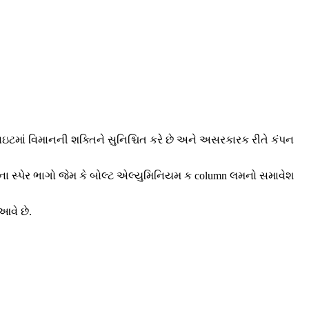
લાઇટમાં વિમાનની શક્તિને સુનિશ્ચિત કરે છે અને અસરકારક રીતે કંપન
ીના સ્પેર ભાગો જેમ કે બોલ્ટ એલ્યુમિનિયમ ક column લમનો સમાવેશ
આવે છે.