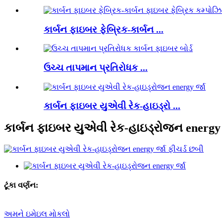
કાર્બન ફાઇબર ફેબ્રિક-કાર્બન ...
ઉચ્ચ તાપમાન પ્રતિરોધક ...
કાર્બન ફાઇબર યુએવી રેક-હાઇડ્રો ...
કાર્બન ફાઇબર યુએવી રેક-હાઇડ્રોજન energy 
ટૂંકા વર્ણન:
અમને ઇમેઇલ મોકલો