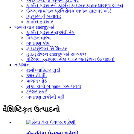
અદલાબદલી કાર્બન ફાઇબર
કાર્બન ફાઇબરને કાર્બન ફાઇબર ફાયર ધાબળા લાગ્યું
ઉચ્ચ તાપમાન પ્રતિરોધક કાર્બન ફાઇબર બોર્ડ
પ્રિપ્રેગનું બનાવટ
કાર્બન ફાઇબર
જળચત્તાક energyર્જા
કાર્બન ફાઇબર યુએવી રેક
વિઘટન વાલ્વ
બળતણ કોષ
હાઇડ્રોજન સિલિન્ડર
હાઇડ્રોજન energy ર્જા સાયકલ
પોર્ટેબલ ફ્યુઅલ સેલ પાવર જનરેશન ઉત્પાદનો
તાપમાન
થર્મોપ્લાસ્ટિક યુડી
આર.ટી.પી.
પાલખ બોર્ડ
સુકા કાર્ગો બ panel ક્સ પેનલ
ટ્રેલર સ્કર્ટ
બળતણ ટાંકીની પટ્ટી
વૈશિષ્ટિકૃત ઉત્પાદનો
સેન્ડવિચ પેનલ્સ શ્રેણી