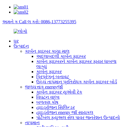
અમને ક Call લ કરો: 0086-13773255395
ઘર
ઉત્પાદન
કાર્બન ફાઇબર કાચા માલ
અદલાબદલી કાર્બન ફાઇબર
કાર્બન ફાઇબરને કાર્બન ફાઇબર ફાયર ધાબળા
લાગ્યું
કાર્બન ફાઇબર
પ્રિપ્રેગનું બનાવટ
ઉચ્ચ તાપમાન પ્રતિરોધક કાર્બન ફાઇબર બોર્ડ
જળચત્તાક energyર્જા
કાર્બન ફાઇબર યુએવી રેક
વિઘટન વાલ્વ
બળતણ કોષ
હાઇડ્રોજન સિલિન્ડર
હાઇડ્રોજન energy ર્જા સાયકલ
પોર્ટેબલ ફ્યુઅલ સેલ પાવર જનરેશન ઉત્પાદનો
તાપમાન