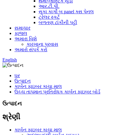
થર્મોપ્લાસ્ટિક યુડી
આર.ટી.પી.
સુકા કાર્ગો બ panel ક્સ પેનલ
ટ્રેલર સ્કર્ટ
બળતણ ટાંકીની પટ્ટી
સમાચાર
ફાજલ
અમારા વિશે
કારખાના પ્રવાસ
અમારો સંપર્ક કરો
English
ઘર
ઉત્પાદન
કાર્બન ફાઇબર કાચા માલ
ઉચ્ચ તાપમાન પ્રતિરોધક કાર્બન ફાઇબર બોર્ડ
ઉત્પાદન
શ્રેણી
કાર્બન ફાઇબર કાચા માલ