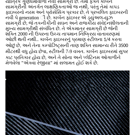
યાંત્રિક ગુણધર્મોવાળી નવી સામગ્રી છે. તેમાં ફક્ત કાર્બન
સામગ્રીની અંતર્ગત લાક્ષણિકતાઓ જ નથી, પરંતુ તેમાં કાપડ
ફાઇબરનો નરમ અને પ્રોસેસિંગ પ્રકાર છે. તે પ્રબલિત ફાઇબરની
નવી પે generation ી છે. કાર્બન ફાઇબર એ ડ્યુઅલ-યુઝ
સામગ્રી છે, જે તકનીકીની સઘન અને રાજકીય સંવેદનશીલતાની
મુખ્ય સામગ્રીથી સંબંધિત છે. તે એકમાત્ર સામગ્રી છે જેની
શક્તિ 2000 ની ઉપરના ઉચ્ચ તાપમાન નિષ્ક્રિય વાતાવરણમાં
ઓછી થતી નથી
.
. કાર્બન ફાઇબરનું પ્રમાણ સ્ટીલના 1/4 કરતા
ઓછું છે, અને તેના કમ્પોઝિટ્સની તાણ શક્તિ સામાન્ય રીતે 3500
પા, સ્ટીલની 7-9 વખત. કાર્બન ફાઇબરમાં સુપર
મીટરથી વધુ હોય છે
કાટ પ્રતિકાર હોય છે, અને તે સોના અને પ્લેટિનમ ઓગાળીને
મેળવેલા "એક્વા રેજીયા" માં સલામત હોઈ શકે છે.