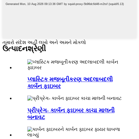
તમારો સંદેશ અહીં લખો અને અમને મોકલો
ઉત્પાદન
શ્રેણી
પ્લાસ્ટિક મજબૂતીકરણ અદલાબદલી
કાર્બન ફાઇબર
પ્રીપ્રેગ- કાર્બન ફાઇબર કાચા માલની
બનાવટ