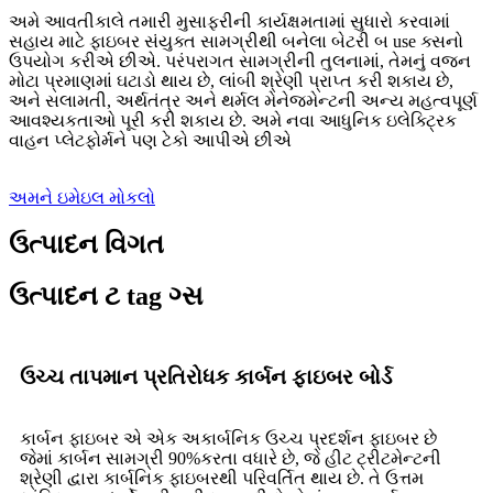
અમે આવતીકાલે તમારી મુસાફરીની કાર્યક્ષમતામાં સુધારો કરવામાં
સહાય માટે ફાઇબર સંયુક્ત સામગ્રીથી બનેલા બેટરી બ use ક્સનો
ઉપયોગ કરીએ છીએ. પરંપરાગત સામગ્રીની તુલનામાં, તેમનું વજન
મોટા પ્રમાણમાં ઘટાડો થાય છે, લાંબી શ્રેણી પ્રાપ્ત કરી શકાય છે,
અને સલામતી, અર્થતંત્ર અને થર્મલ મેનેજમેન્ટની અન્ય મહત્વપૂર્ણ
આવશ્યકતાઓ પૂરી કરી શકાય છે. અમે નવા આધુનિક ઇલેક્ટ્રિક
વાહન પ્લેટફોર્મને પણ ટેકો આપીએ છીએ
અમને ઇમેઇલ મોકલો
ઉત્પાદન વિગત
ઉત્પાદન ટ tag ગ્સ
ઉચ્ચ તાપમાન પ્રતિરોધક કાર્બન ફાઇબર બોર્ડ
કાર્બન ફાઇબર એ એક અકાર્બનિક ઉચ્ચ પ્રદર્શન ફાઇબર છે
જેમાં કાર્બન સામગ્રી 90%કરતા વધારે છે, જે હીટ ટ્રીટમેન્ટની
શ્રેણી દ્વારા કાર્બનિક ફાઇબરથી પરિવર્તિત થાય છે. તે ઉત્તમ