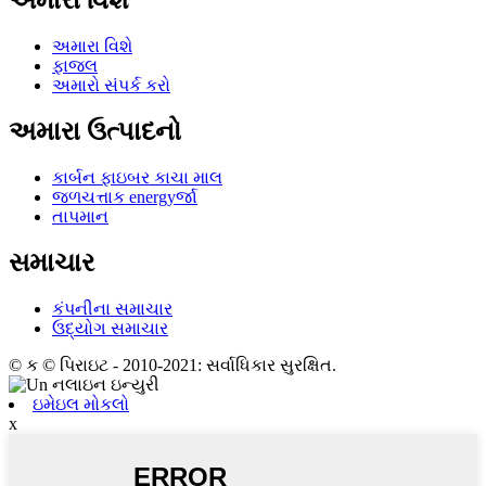
અમારા વિશે
અમારા વિશે
ફાજલ
અમારો સંપર્ક કરો
અમારા ઉત્પાદનો
કાર્બન ફાઇબર કાચા માલ
જળચત્તાક energyર્જા
તાપમાન
સમાચાર
કંપનીના સમાચાર
ઉદ્યોગ સમાચાર
© ક © પિરાઇટ - 2010-2021: સર્વાધિકાર સુરક્ષિત.
ઇમેઇલ મોકલો
x