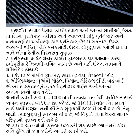
1. પ્રદર્શન: સપાટ દેખાવ, કોઈ પરપોટા અને અન્ય ખામીઓ, ઉચ્ચ
તાપમાન પ્રતિકાર, એસિડ અને આલ્કલી મીઠું પ્રતિકાર અને
વાતાવરણીય પર્યાવરણ કાટ પ્રતિકાર, ઉચ્ચ સખ્તાઇ, ઉચ્ચ
અસરની શક્તિ, કોઈ કમકમાટી, ઉચ્ચ મોડ્યુલસ, ઓછી ઘનતા
અને નીચા રેખીય વિસ્તરણ ગુણાંક.
2. પ્રક્રિયા: મલ્ટિ લેયર કાર્બન ફાઇબર કાપડ આયાત કરેલા
ઇપોક્રીસ રેઝિનથી ગર્ભિત થાય છે અને પછી ઉચ્ચ તાપમાને
લેમિનેટેડ હોય છે.
3. 3 કે, 12 કે કાર્બન ફાઇબર, સાદા / ટ્વિલ, તેજસ્વી / મેટ,
4. એપ્લિકેશન: યુએવી મોડેલ, વિમાન, મેડિકલ સીટી બેડ બોર્ડ,
એક્સ-રે ફિલ્ટર ગ્રીડ, રેલ્વે ટ્રાંઝિટ પાર્ટ્સ અને અન્ય
રમતગમતનો માલ વગેરે.
અમારી કંપની 200 ℃ - 1000 of ની resistance ંચી પ્રતિકાર સાથે
કાર્બન ફાઇબર બોર્ડ ઉત્પન્ન કરે છે, જે ધીમે ધીમે વધતા તાપમાન
સાથે પર્યાવરણમાં તેની ભૌતિક ગુણધર્મો જાળવી રાખી શકે છે. તેનું
જ્યોત મંદબુદ્ધિનું સ્તર 94-વી 0 છે, જે વિકૃતિ વિના ઉચ્ચ માનક
પરિણામો પ્રાપ્ત કરી શકે છે
જાડાઈ 0.3-6.0 મીમી કસ્ટમાઇઝ કરી શકાય છે. જો તમને કોઈ
રુચિ હોય તો કૃપા કરીને અમારો સંપર્ક કરો.