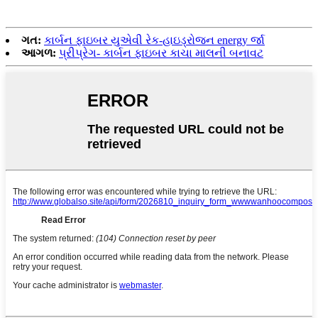
ગત:
કાર્બન ફાઇબર યુએવી રેક-હાઇડ્રોજન energy ર્જા
આગળ:
પ્રીપ્રેગ- કાર્બન ફાઇબર કાચા માલની બનાવટ