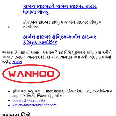
કાર્બન ફાઇબરને કાર્બન ફાઇબર ફાયર
ધાબળા લાગ્યું
કાર્બન ફાઇબર ફેબ્રિક-કાર્બન ફાઇબર
ફેબ્રિક કમ્પોઝિટ
અમારા ઉત્પાદનો અથવા પ્રાઇસલિસ્ટ વિશે પૂછપરછ માટે, કૃપા કરીને
અમારું ઇમેઇલ અમને છોડી દો અને અમે 24 કલાકની અંદર સંપર્કમાં
રહીશું.
તપાસ
ફોનિક્સ ક્યુક્સિયા Industrial દ્યોગિક ઉદ્યાન, ઝાંગજિયાગ
ang ંગ સિટી, જિયાંગસુ, ચીન
0086-13773255395
kaven@newterayfiber.com