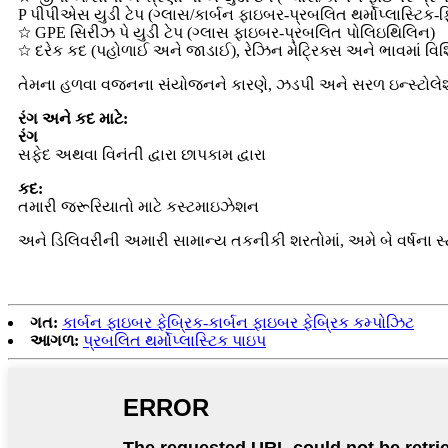
P પીપીએસ યુડી ટેપ (ગ્લાસ/કાર્બન ફાઇબર-પ્રબલિત થર્મોપ્લાસ્ટિક-
☆ GPE સિરીઝ પે યુડી ટેપ (ગ્લાસ ફાઇબર-પ્રબલિત પોલિઇથિલિન)
☆ દરેક કદ (પહોળાઈ અને જાડાઈ), રેઝિન મેટ્રિક્સ અને ભાવમાં વિશિષ
તેમના હળવા વજનના સંયોજનને કારણે, ઝડપી અને સરળ ઇન્સ્ટોલે
રંગ અને કદ માટે:
રંગ
સફેદ અથવા વિનંતી દ્વારા છાપકામ દ્વારા
કદ:
તમારી જરૂરિયાતો માટે કસ્ટમાઇઝેશન
અને ડિલિવરીની અમારી સામાન્ય તકનીકી શરતોમાં, અમે બે વર્ષના
ગત:
કાર્બન ફાઇબર ફેબ્રિક-કાર્બન ફાઇબર ફેબ્રિક કમ્પોઝિટ
આગળ:
પ્રબલિત થર્મોપ્લાસ્ટિક પાઇપ