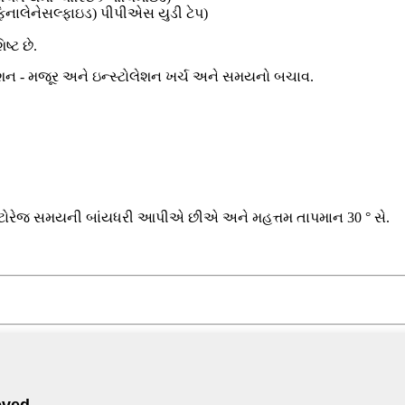
ફિનાલેનેસલ્ફાઇડ) પીપીએસ યુડી ટેપ)
્ટ છે.
શન - મજૂર અને ઇન્સ્ટોલેશન ખર્ચ અને સમયનો બચાવ.
 સ્ટોરેજ સમયની બાંયધરી આપીએ છીએ અને મહત્તમ તાપમાન 30 ° સે.