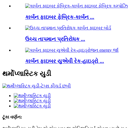
કાર્બન ફાઇબર ફેબ્રિક-કાર્બન ...
ઉચ્ચ તાપમાન પ્રતિરોધક ...
કાર્બન ફાઇબર યુએવી રેક-હાઇડ્રો ...
થર્મોપ્લાસ્ટિક યુડી
ટૂંકા વર્ણન: