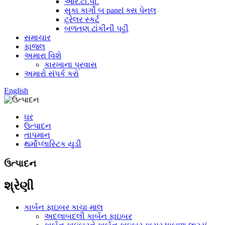
આર.ટી.પી.
સુકા કાર્ગો બ panel ક્સ પેનલ
ટ્રેલર સ્કર્ટ
બળતણ ટાંકીની પટ્ટી
સમાચાર
ફાજલ
અમારા વિશે
કારખાના પ્રવાસ
અમારો સંપર્ક કરો
English
ઘર
ઉત્પાદન
તાપમાન
થર્મોપ્લાસ્ટિક યુડી
ઉત્પાદન
શ્રેણી
કાર્બન ફાઇબર કાચા માલ
અદલાબદલી કાર્બન ફાઇબર